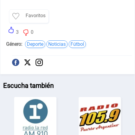
Favoritos
3
0
Género:
Deporte
Noticias
Fútbol
Escucha también