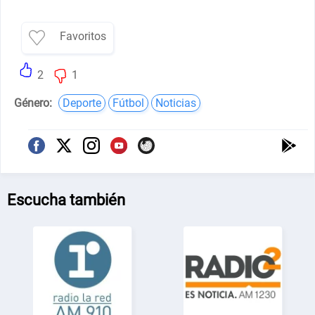
Favoritos
2
1
Género:
Deporte
Fútbol
Noticias
Escucha también