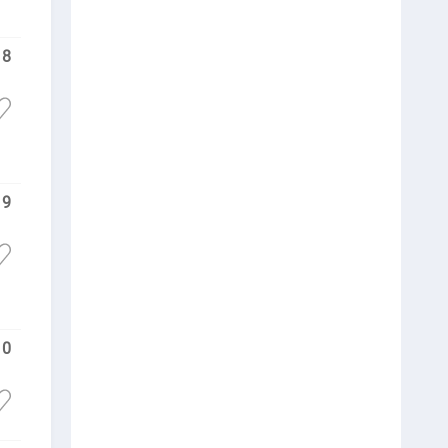
8
9
10