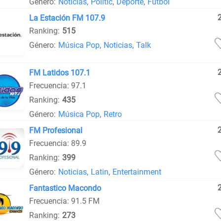
Género:
Noticias
,
Politic
,
Deporte
,
Fútbol
La Estación FM 107.9
Ranking:
515
Género:
Música Pop
,
Noticias
,
Talk
FM Latidos 107.1
Frecuencia: 97.1
Ranking:
435
Género:
Música Pop
,
Retro
FM Profesional
Frecuencia: 89.9
Ranking:
399
Género:
Noticias
,
Latin
,
Entertainment
Fantastico Macondo
Frecuencia: 91.5 FM
Ranking:
273