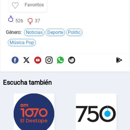
Favoritos
526
37
Género:
Noticias
Deporte
Politic
Música Pop
Escucha también